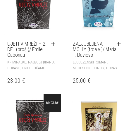
UJETI V MREŽI – 2.
ZALJUBLJENA
DEL (broš.)/ Emile
MOLLY (trda v.)/ Maria
Gaboriau
T. Daviess
,
,
,
KRIMINALKE
NAJBOLJ BRANO
LJUBEZENSKI ROMANI
,
,
ODRASLI
PRIPOROČAMO
MEDOSEBNI ODNOSI
ODRASLI
23.00
€
25.00
€
AKCIJA!