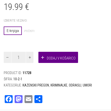
19.99
€
IZBERITE VEZAVO:
E-knjiga
POČISTI
PRIMER
DODAJ V KOŠARICO
LEROUGE
(e-
knjiga)/
PRODUCT ID:
11728
Emile
Gaboriau
ŠIFRA:
10-2-1
količina
KATEGORIJE:
KAZENSKI PREGON
,
KRIMINALKE
,
ODRASLI
,
UMORI
Facebook
Mastodon
Email
Share