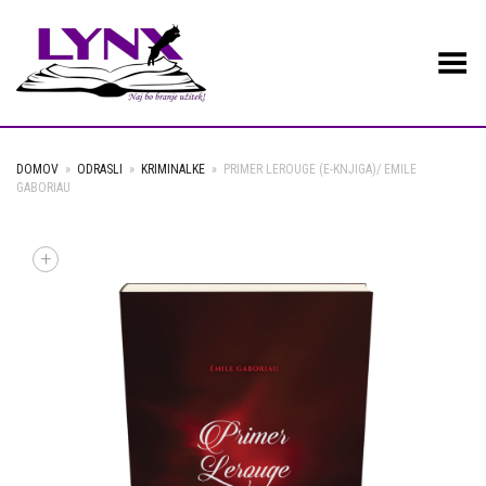
Toggle Menu
DOMOV
»
ODRASLI
»
KRIMINALKE
»
PRIMER LEROUGE (E-KNJIGA)/ EMILE
GABORIAU
+