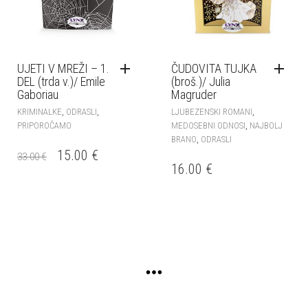
UJETI V MREŽI – 1.
ČUDOVITA TUJKA
DEL (trda v.)/ Emile
(broš.)/ Julia
Gaboriau
Magruder
,
,
,
KRIMINALKE
ODRASLI
LJUBEZENSKI ROMANI
,
PRIPOROČAMO
MEDOSEBNI ODNOSI
NAJBOLJ
,
BRANO
ODRASLI
IZVIRNA
TRENUTNA
15.00
€
33.00
€
16.00
€
CENA
CENA
JE
JE:
BILA:
15.00 €.
33.00 €.