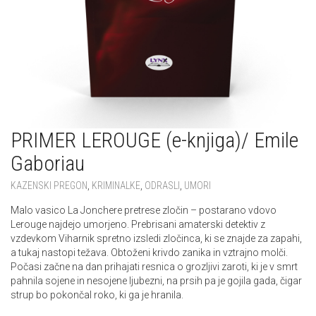
PRIMER LEROUGE (e-knjiga)/ Emile
Gaboriau
KAZENSKI PREGON
,
KRIMINALKE
,
ODRASLI
,
UMORI
Malo vasico La Jonchere pretrese zločin – postarano vdovo
Lerouge najdejo umorjeno. Prebrisani amaterski detektiv z
vzdevkom Viharnik spretno izsledi zločinca, ki se znajde za zapahi,
a tukaj nastopi težava. Obtoženi krivdo zanika in vztrajno molči.
Počasi začne na dan prihajati resnica o grozljivi zaroti, ki je v smrt
pahnila sojene in nesojene ljubezni, na prsih pa je gojila gada, čigar
strup bo pokončal roko, ki ga je hranila.