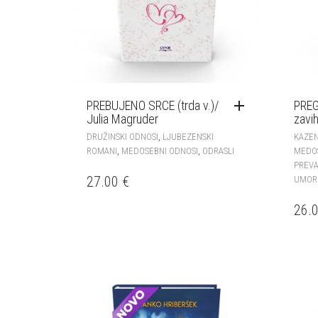
PREBUJENO SRCE (trda v.)/
PREG
Julia Magruder
zavih
,
DRUŽINSKI ODNOSI
LJUBEZENSKI
KAZEN
,
,
ROMANI
MEDOSEBNI ODNOSI
ODRASLI
MEDO
PREV
27.00
€
UMOR
26.