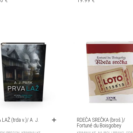
LAŽ (trda v.)/ A. J.
RDEČA SREČKA (broš.)/
Fortuné du Boisgobey
,
,
,
,
SKI PREGON
KRIMINALKE
KRIMINALKE
NAJBOLJ BRANO
ODR