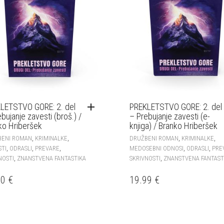
LETSTVO GORE: 2. del
PREKLETSTVO GORE: 2. del
bujanje zavesti (broš.) /
– Prebujanje zavesti (e-
ko Hriberšek
knjiga) / Branko Hriberšek
,
,
,
,
BENI ROMAN
KRIMINALKE
DRUŽBENI ROMAN
KRIMINALKE
,
,
,
,
,
STI
ODRASLI
PREVARE
MEDOSEBNI ODNOSI
ODRASLI
PRE
,
,
NOSTI
ZNANSTVENA FANTASTIKA
SKRIVNOSTI
ZNANSTVENA FANTAST
00
€
19.99
€