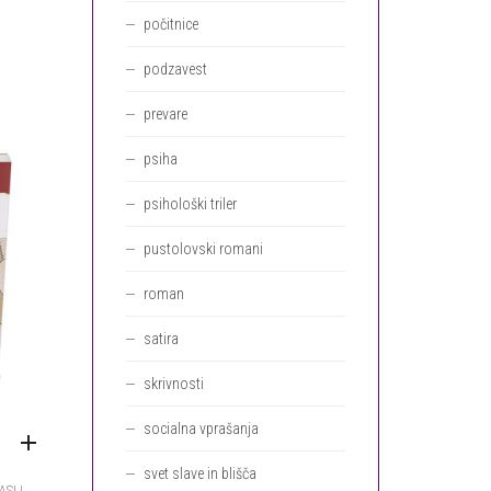
RAZLIČIC.
počitnice
MOŽNOSTI
LAHKO
podzavest
IZBERETE
NA
prevare
STRANI
IZDELKA
psiha
psihološki triler
pustolovski romani
roman
satira
skrivnosti
socialna vprašanja
svet slave in blišča
ASLI