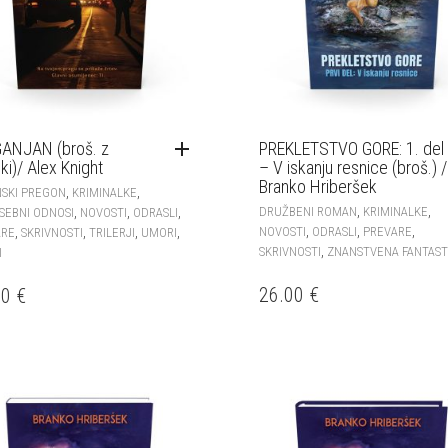
ANJAN (broš. z
PREKLETSTVO GORE: 1. del
ki)/ Alex Knight
– V iskanju resnice (broš.) /
Branko Hriberšek
,
,
SKI PREGON
KRIMINALKE
,
,
,
,
,
DRUŽBENI ROMAN
KRIMINALKE
SEBNI ODNOSI
NOVOSTI
ODRASLI
,
,
,
,
,
,
,
NOVOSTI
ODRASLI
PREVARE
ARE
SKRIVNOSTI
TRILERJI
UMORI
,
SKRIVNOSTI
ZNANSTVENA FANTAST
I
26.00
€
00
€