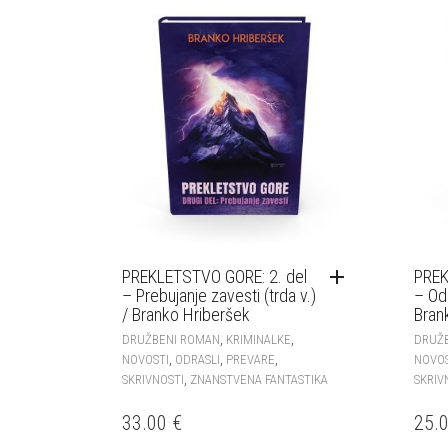
PREKLETSTVO GORE: 2. del
PREK
– Prebujanje zavesti (trda v.)
– Odk
/ Branko Hriberšek
Bran
,
,
DRUŽBENI ROMAN
KRIMINALKE
DRUŽ
,
,
,
NOVOSTI
ODRASLI
PREVARE
NOVO
,
SKRIVNOSTI
ZNANSTVENA FANTASTIKA
SKRIV
33.00
€
25.