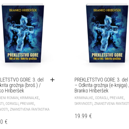
LETSTVO GORE: 3. del
PREKLETSTVO GORE: 3. del
rita grožnja (broš.) /
– Odkrita grožnja (e-knjiga) 
ko Hriberšek
Branko Hriberšek
,
,
,
,
,
BENI ROMAN
KRIMINALKE
KRIMINALKE
ODRASLI
PREVARE
,
,
,
,
STI
ODRASLI
PREVARE
SKRIVNOSTI
ZNANSTVENA FANTAST
,
NOSTI
ZNANSTVENA FANTASTIKA
19.99
€
00
€