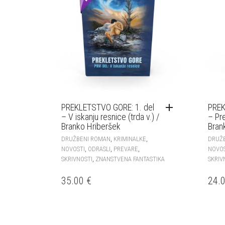
PREKLETSTVO GORE: 1. del
PREK
– V iskanju resnice (trda v.) /
– Pre
Branko Hriberšek
Bran
,
,
DRUŽBENI ROMAN
KRIMINALKE
DRUŽ
,
,
,
NOVOSTI
ODRASLI
PREVARE
NOVO
,
SKRIVNOSTI
ZNANSTVENA FANTASTIKA
SKRIV
35.00
€
24.