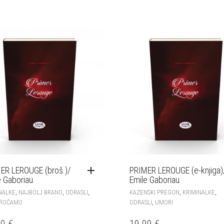
ER LEROUGE (broš.)/
PRIMER LEROUGE (e-knjiga)
e Gaboriau
Emile Gaboriau
,
,
,
,
,
NALKE
NAJBOLJ BRANO
ODRASLI
KAZENSKI PREGON
KRIMINALKE
,
OROČAMO
ODRASLI
UMORI
00
€
19.99
€