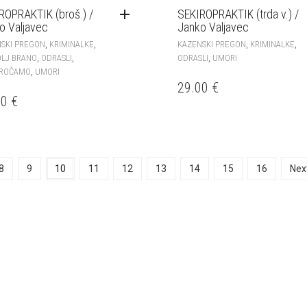
ROPRAKTIK (broš.) /
SEKIROPRAKTIK (trda v.) /
o Valjavec
Janko Valjavec
,
,
,
,
SKI PREGON
KRIMINALKE
KAZENSKI PREGON
KRIMINALKE
,
,
,
OLJ BRANO
ODRASLI
ODRASLI
UMORI
,
OROČAMO
UMORI
29.00
€
00
€
8
9
10
11
12
13
14
15
16
Nex