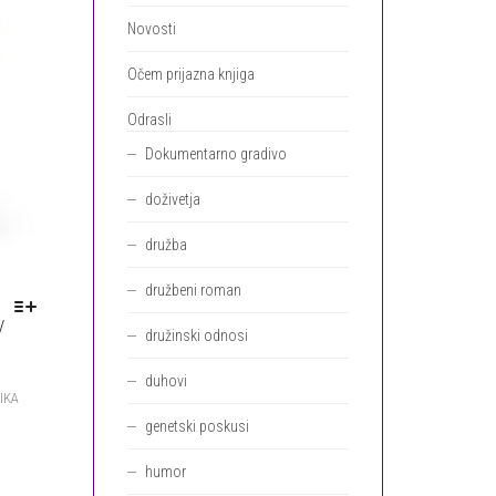
STRANI
IZDELKA
Novosti
Očem prijazna knjiga
Odrasli
Dokumentarno gradivo
doživetja
družba
družbeni roman
/
družinski odnosi
TA
duhovi
IZDELEK
IKA
IMA
genetski poskusi
VEČ
RAZLIČIC.
humor
MOŽNOSTI