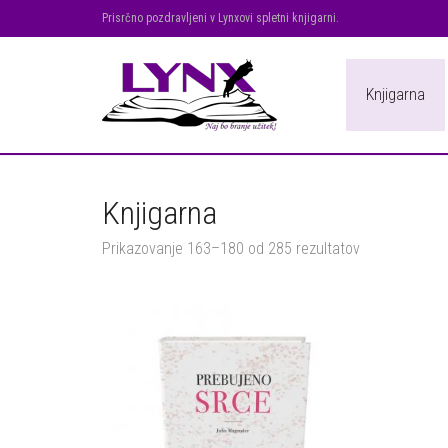
Prisrčno pozdravljeni v Lynxovi spletni knjigarni.
Knjigarna
Knjigarna
Prikazovanje 163–180 od 285 rezultatov