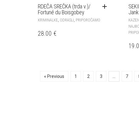
RDEČA SREČKA (trda v.)/
SEKI
Fortuné du Boisgobey
Jank
,
,
KRIMINALKE
ODRASLI
PRIPOROČAMO
KAZEN
NAJB
28.00
€
PRIP
19.
« Previous
1
2
3
…
7