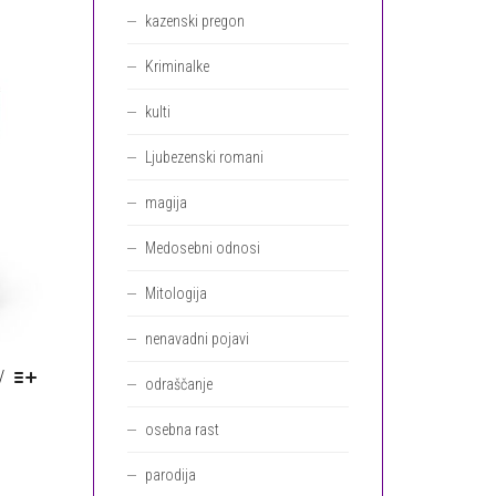
LAHKO
kazenski pregon
IZBERETE
NA
Kriminalke
STRANI
IZDELKA
kulti
Ljubezenski romani
magija
Medosebni odnosi
Mitologija
nenavadni pojavi
/
odraščanje
TA
osebna rast
IZDELEK
IMA
parodija
VEČ