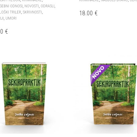
,
,
,
SEBNI ODNOSI
NOVOSTI
ODRASLI
,
,
18.00
€
LOŠKI TRILER
SKRIVNOSTI
,
RJI
UMORI
00
€