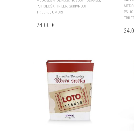
,
,
,
MEDOSEBNI ODNOSI
NOVOSTI
ODRASLI
,
,
MEDO
PSIHOLOŠKI TRILER
SKRIVNOSTI
,
PSIHO
TRILERJI
UMORI
TRILE
24.00
€
34.