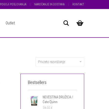
POGOJI POSLOVANJA
NAROČANJE IN DOSTAVA
KONTAKT
Išči
Outlet
Privzeto razvrščanje
Bestsellers
NEVESTINA DRUŽICA /
Cate Quinn
28.00
€