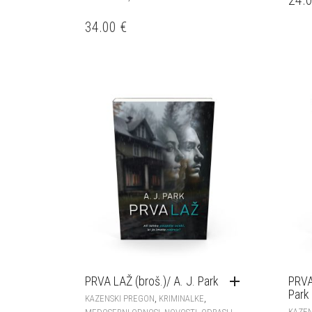
34.00
€
PRVA LAŽ (broš.)/ A. J. Park
PRVA 
Park
,
,
KAZENSKI PREGON
KRIMINALKE
KAZEN