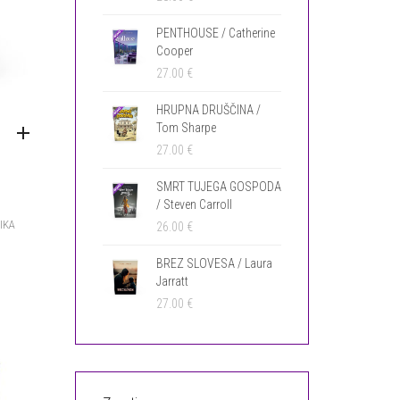
PENTHOUSE / Catherine
Cooper
27.00
€
HRUPNA DRUŠČINA /
Tom Sharpe
27.00
€
SMRT TUJEGA GOSPODA
/ Steven Carroll
IKA
26.00
€
BREZ SLOVESA / Laura
Jarratt
27.00
€