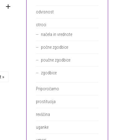
odvisnost
otroci
načela in vrednote
počne zgodbice
poučne zgodbice
zgodbice
t »
Priporočamo
prostitucija
revščina
uganke