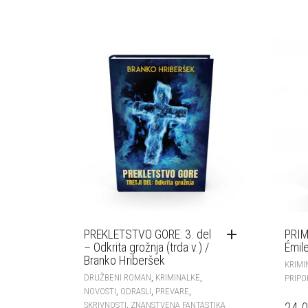
PREKLETSTVO GORE: 3. del
PRIM
– Odkrita grožnja (trda v.) /
Émil
Branko Hriberšek
KRIMI
,
,
DRUŽBENI ROMAN
KRIMINALKE
PRIP
,
,
,
NOVOSTI
ODRASLI
PREVARE
,
SKRIVNOSTI
ZNANSTVENA FANTASTIKA
24.