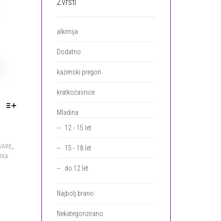
Zvrsti
alkimija
Dodatno
kazenski pregon
kratkočasnice
Mladina
12 - 15 let
TA
IZDELEK
,
VARE
15 - 18 let
IMA
IKA
VEČ
do 12 let
RAZLIČIC.
MOŽNOSTI
LAHKO
Najbolj brano
IZBERETE
NA
Nekategorizirano